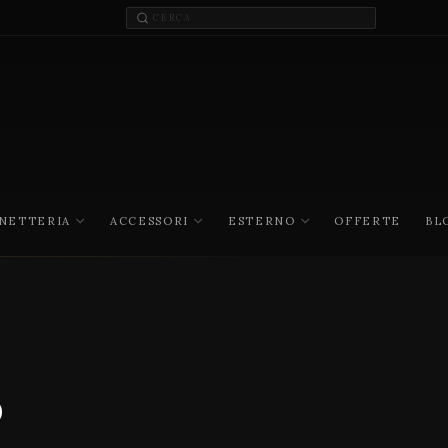
INETTERIA
ACCESSORI
ESTERNO
OFFERTE
BL
W
o
i