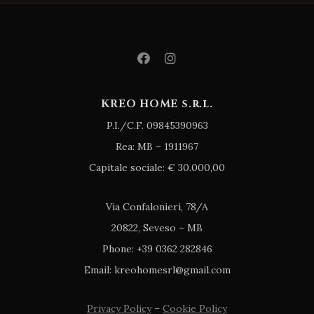
KREO HOME s.r.l.
P.I./C.F. 09845390963
Rea: MB – 1911967
Capitale sociale: € 30.000,00
Via Confalonieri, 78/A
20822, Seveso – MB
Phone: +39 0362 282846
Email: kreohomesrl@gmail.com
Privacy Policy
–
Cookie Policy