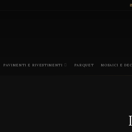
PAVIMENTI E RIVESTIMENTI
PARQUET
MOSAICI E DE
V
i
n
e
y
a
r