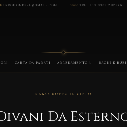
KREOHOMESRL@GMAIL.COM
phone
TEL: +39 0362 282846
CORI
CARTA DA PARATI
ARREDAMENTO
BAGNI E RUB
RELAX SOTTO IL CIELO
Divani Da Estern