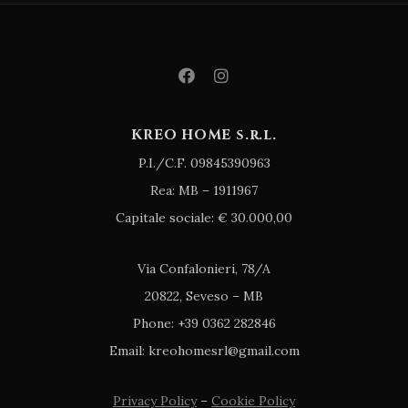
KREO HOME s.r.l.
P.I./C.F. 09845390963
Rea: MB – 1911967
Capitale sociale: € 30.000,00
Via Confalonieri, 78/A
20822, Seveso – MB
Phone: +39 0362 282846
Email: kreohomesrl@gmail.com
Privacy Policy
–
Cookie Policy