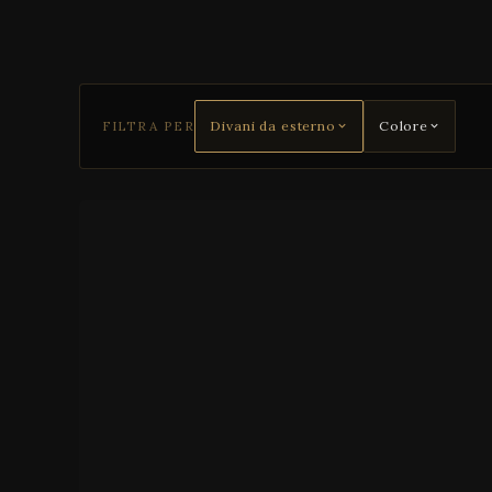
d
E
x
t
FILTRA PER
Divani da esterno
Colore
r
a
-
L
a
r
g
e
S
o