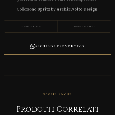
Collezione
Spritz
by
Archirivolto Design
.
GAMMA COLORI
INFORMAZIONI
RICHIEDI PREVENTIVO
CORRELATO
SCOPRI ANCHE
Afric
a Sun
Prodotti Correlati
Loun