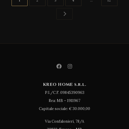
1
2
3
4
…
12
degli
articoli
KREO HOME s.r.l.
P.I./C.F. 09845390963
Rea: MB – 1911967
Capitale sociale: € 30.000,00
Via Confalonieri, 78/A