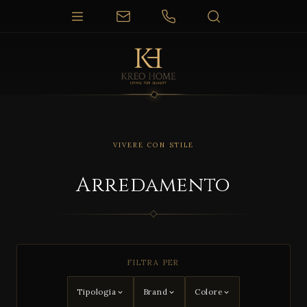
VIVERE CON STILE
Arredamento
COLLEZIONI
Arreda
FILTRA PER
mento
compo
Tipologia
Brand
Colore