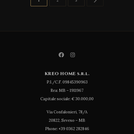
1
2
3
degli
articoli
KREO HOME s.r.l.
P.I./C.F. 09845390963
Rea: MB – 1911967
Capitale sociale: € 30.000,00
Via Confalonieri, 78/A
20822, Seveso – MB
Phone: +39 0362 282846