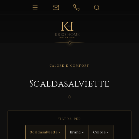
CALORE E COMFORT
Scaldasalviette
FILTRA PER
Scaldasalviette
Brand
Colore