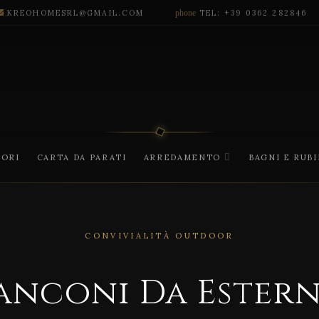
KREOHOMESRL@GMAIL.COM
phone
TEL: +39 0362 282846
CORI
CARTA DA PARATI
ARREDAMENTO
BAGNI E RUB
CONVIVIALITÀ OUTDOOR
anconi Da Ester