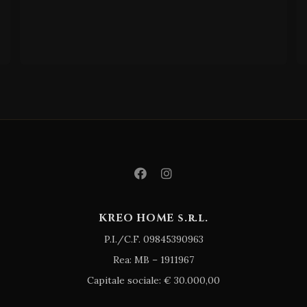
t
a
KREO HOME s.r.l.
P.I./C.F. 09845390963
Rea: MB – 1911967
Capitale sociale: € 30.000,00