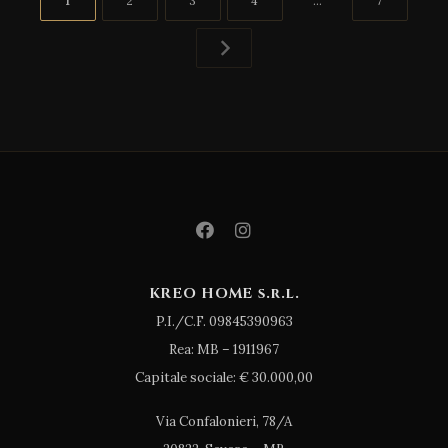
1
2
3
4
…
7
degli
articoli
KREO HOME s.r.l.
P.I./C.F. 09845390963
Rea: MB – 1911967
Capitale sociale: € 30.000,00
Via Confalonieri, 78/A