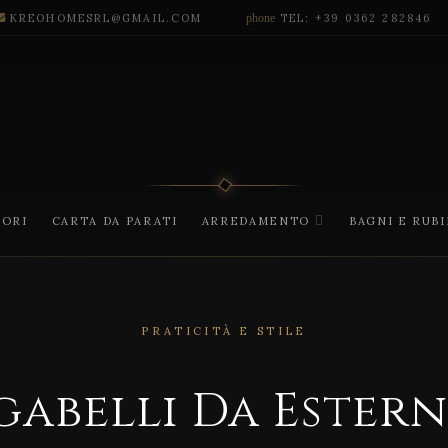
KREOHOMESRL@GMAIL.COM
phone
TEL: +39 0362 282846
CORI
CARTA DA PARATI
ARREDAMENTO
BAGNI E RUB
PRATICITÀ E STILE
gabelli Da Ester