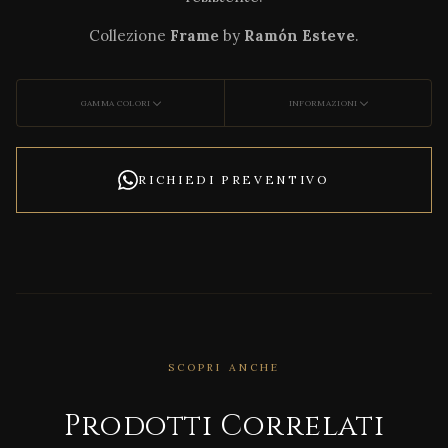
Collezione
Frame
by
Ramón Esteve
.
GAMMA COLORI
INFORMAZIONI
RICHIEDI PREVENTIVO
CORRELATO
SCOPRI ANCHE
Agat
ha
Prodotti Correlati
Chai