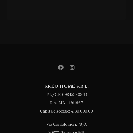
Medina 1
KREO HOME s.r.l.
P.I./C.F. 09845390963
Rea: MB – 1911967
Capitale sociale: € 30.000,00
Via Confalonieri, 78/A
20822, Seveso – MB