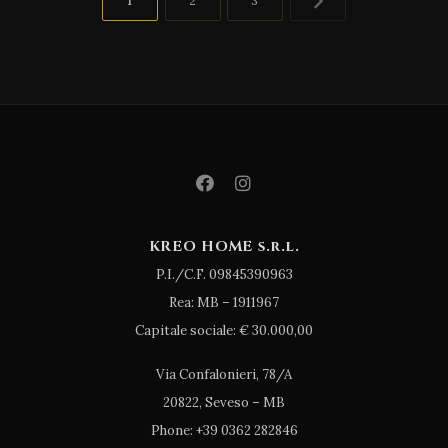
1
2
3
degli
articoli
KREO HOME s.r.l.
P.I./C.F. 09845390963
Rea: MB – 1911967
Capitale sociale: € 30.000,00
Via Confalonieri, 78/A
20822, Seveso – MB
Phone: +39 0362 282846