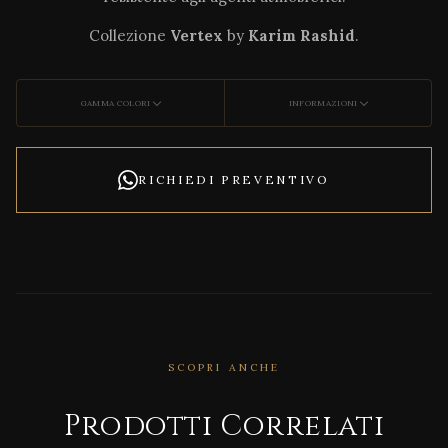
Collezione
Vertex
by
Karim Rashid
.
GAMMA COLORI
INFORMAZIONI
RICHIEDI PREVENTIVO
CORRELATO
Bioph
ilia
SCOPRI ANCHE
Loun
ge
Prodotti Correlati
Chai