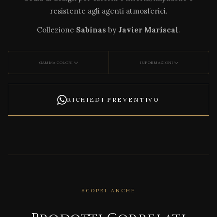
resistente agli agenti atmosferici.
Collezione
Sabinas
by
Javier Mariscal
.
GAMMA COLORI
INFORMAZIONI
RICHIEDI PREVENTIVO
CORRELATO
SCOPRI ANCHE
Agat
ha