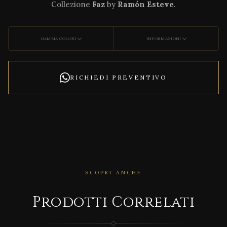
Collezione
Faz
by
Ramón Esteve
.
GAMMA COLORI
INFORMAZIONI
RICHIEDI PREVENTIVO
CORRELATO
Bioph
ilia
SCOPRI ANCHE
Loun
ge
Prodotti Correlati
Chai