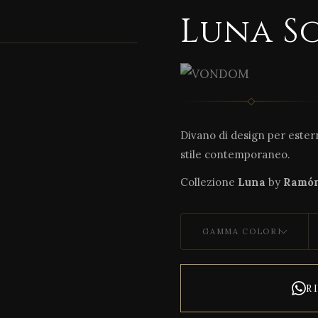
Luna S
1 / 4
Divano di design per ester
stile contemporaneo.
Collezione
Luna
by
Ramón
GAMMA COLORI
R