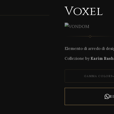
Voxel
1 / 2
Elemento di arredo di desig
Collezione by
Karim Rash
GAMMA COLORI
R