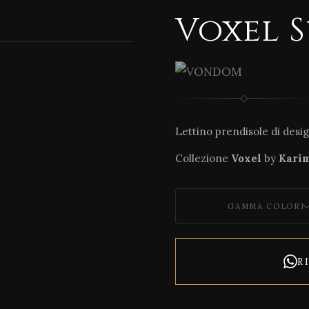
Voxel 
1 / 15
Lettino prendisole di desig
Collezione
Voxel
by
Kari
GAMMA COLORI
R