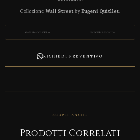
Collezione
Wall Street
by
Eugeni Quitllet
.
GAMMA COLORI
INFORMAZIONI
RICHIEDI PREVENTIVO
CORRELATO
SCOPRI ANCHE
Afric
a Sun
Prodotti Correlati
Loun