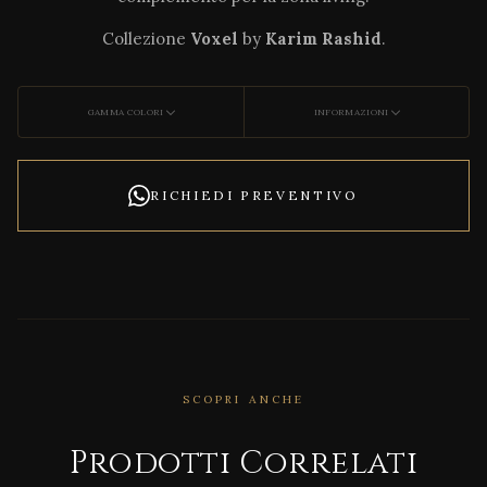
Collezione
Voxel
by
Karim Rashid
.
GAMMA COLORI
INFORMAZIONI
RICHIEDI PREVENTIVO
CORRELATO
SCOPRI ANCHE
Natu
ral
Prodotti Correlati
Appe