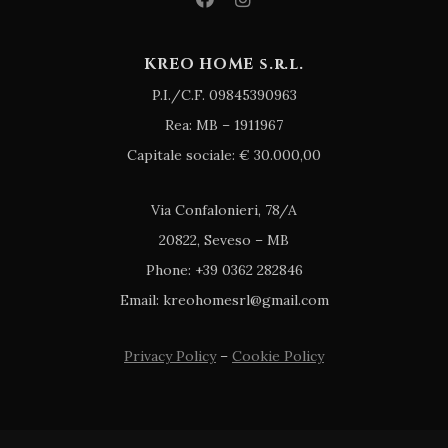
KREO HOME s.r.l.
P.I./C.F. 09845390963
Rea: MB – 1911967
Capitale sociale: € 30.000,00
Via Confalonieri, 78/A
20822, Seveso – MB
Phone: +39 0362 282846
Email: kreohomesrl@gmail.com
Privacy Policy
–
Cookie Policy