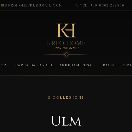
KREOHOMESRL@GMAIL.COM
TEL: +39 0362 282846
phone
CORI
CARTA DA PARATI
ARREDAMENTO
BAGNI E RUB
8 COLLEZIONI
Ulm
U