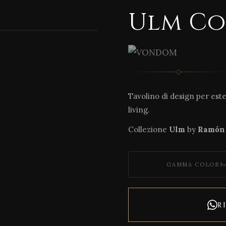
Ulm Co
1 / 6
Tavolino di design per est
living.
Collezione
Ulm
by
Ramón 
GAMMA COLORI
R