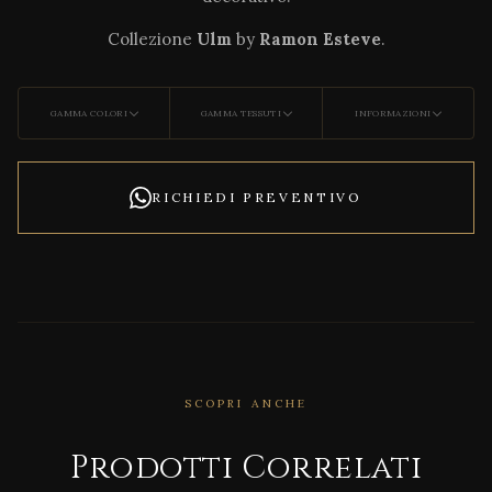
Collezione
Ulm
by
Ramon Esteve
.
GAMMA COLORI
GAMMA TESSUTI
INFORMAZIONI
RICHIEDI PREVENTIVO
SCOPRI ANCHE
CORRELATO
Agat
Prodotti Correlati
ha