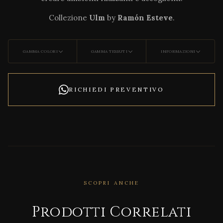
Collezione
Ulm
by
Ramón Esteve
.
GAMMA COLORI
GAMMA TESSUTI
INFORMAZIONI
RICHIEDI PREVENTIVO
CORRELATO
Bioph
SCOPRI ANCHE
ilia
Coff
Prodotti Correlati
ee