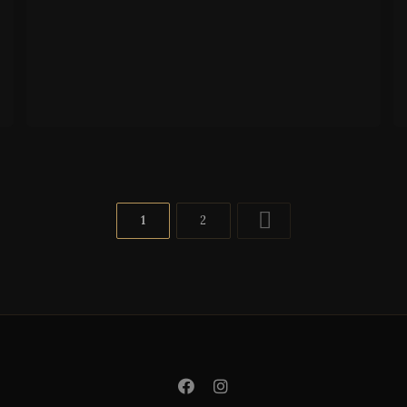
F
N
E
1
2