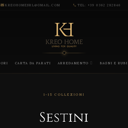
KREOHOMESRL@GMAIL.COM
TEL: +39 0362 282846
phone
CORI
CARTA DA PARATI
ARREDAMENTO
BAGNI E RUB
1-15 COLLEZIONI
Sestini