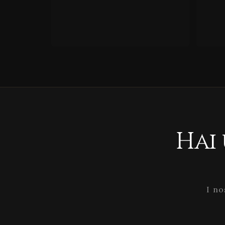
Hai
I no