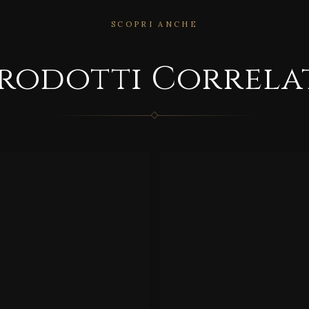
SCOPRI ANCHE
RRELATO
CORRELATO
rodotti Correla
ABLE
Roya
le