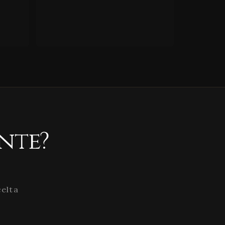
nte?
celta