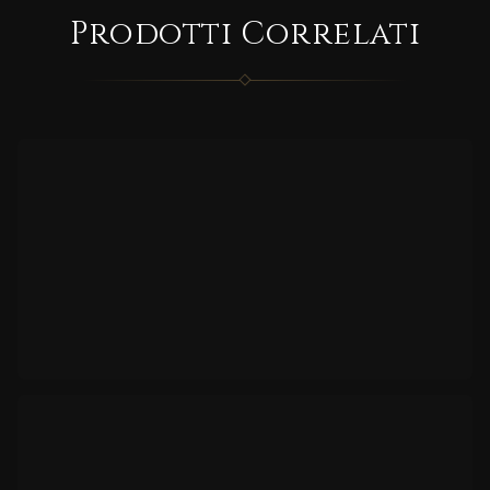
CORRELATO
Prodotti Correlati
MD/2
0S
CORRELATO
MD/9
415
CORRELATO