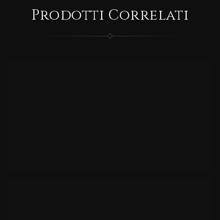
CORRELATO
Prodotti Correlati
INFIN
ITY
CORRELATO
TV/78
81
CORRELATO