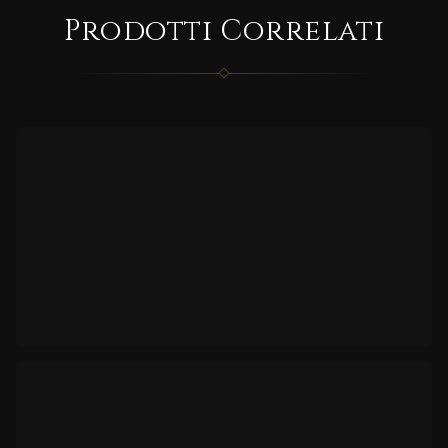
DA
Prodotti Correlati
CON
ANTE
CORRELATO
MOO
NLIG
HT