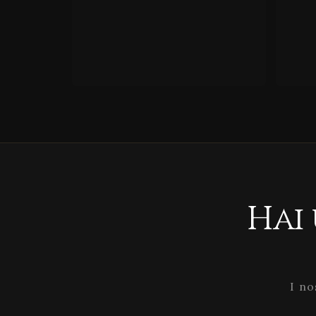
Hai
I no