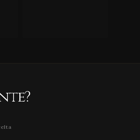
nte?
celta