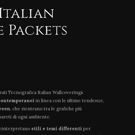
 Italian
e Packets
arati Tecnografica Italian Wallcoverings
contemporanei
in linea con le ultime tendenze,
green
, che rientrano tra le grafiche più
pareti di ogni ambiente.
reinterpretano
stili e temi differenti
per