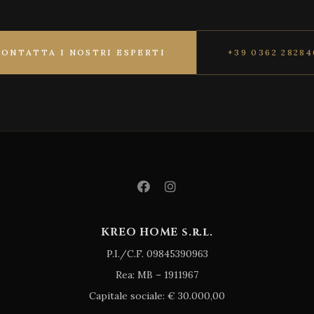
CONTATTA I NOSTRI ESPERTI
+39 0362 28284
KREO HOME s.r.l.
P.I./C.F. 09845390963
Rea: MB – 1911967
Capitale sociale: € 30.000,00