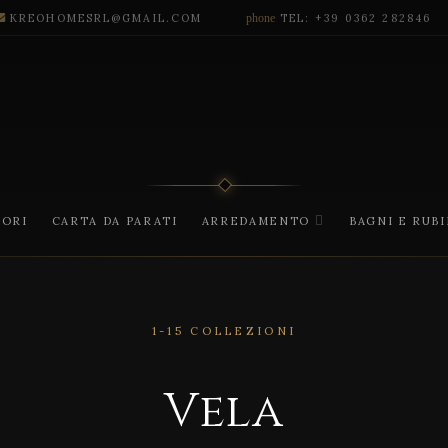
KREOHOMESRL@GMAIL.COM
phone
TEL: +39 0362 282846
CORI
CARTA DA PARATI
ARREDAMENTO
BAGNI E RUB
V
1-15 COLLEZIONI
e
l
Vela
a