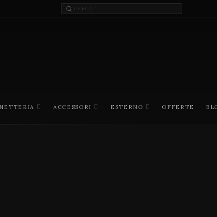
INETTERIA
ACCESSORI
ESTERNO
OFFERTE
BL
V
e
l