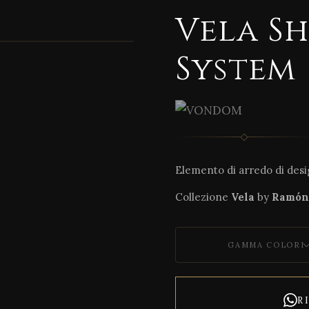
Vela S
1 / 3
System
Elemento di arredo di desig
Collezione
Vela
by
Ramón
GAMMA COLORI
R