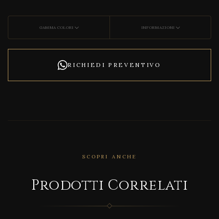
GAMMA COLORI
INFORMAZIONI
RICHIEDI PREVENTIVO
SCOPRI ANCHE
Prodotti Correlati
CORRELATO
FUN