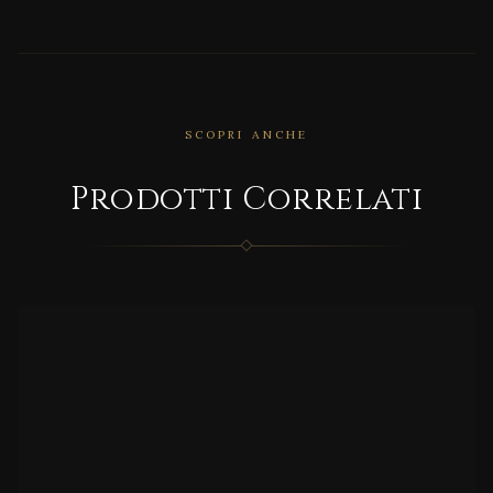
SCOPRI ANCHE
CORRELATO
Prodotti Correlati
Epoq
ue 21
CORRELATO
TIME
WOO