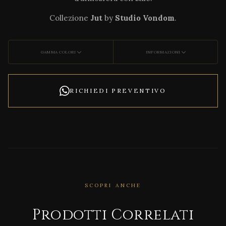
Collezione
Jut
by
Studio Vondom
.
GAMMA COLORI
INFORMAZIONI
RICHIEDI PREVENTIVO
CORRELATO
Afric
a
SCOPRI ANCHE
Loun
ge
Prodotti Correlati
Chai