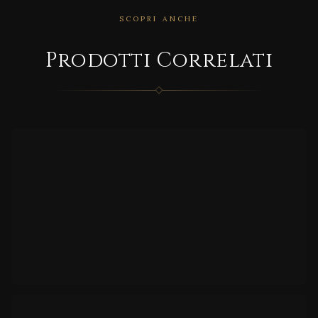
SCOPRI ANCHE
CORRELATO
Prodotti Correlati
MD/9
589
CORRELATO
MD/3
0V