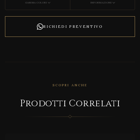
GAMMA COLORI
INFORMAZIONI
RICHIEDI PREVENTIVO
SCOPRI ANCHE
Prodotti Correlati
CORRELATO
HU!