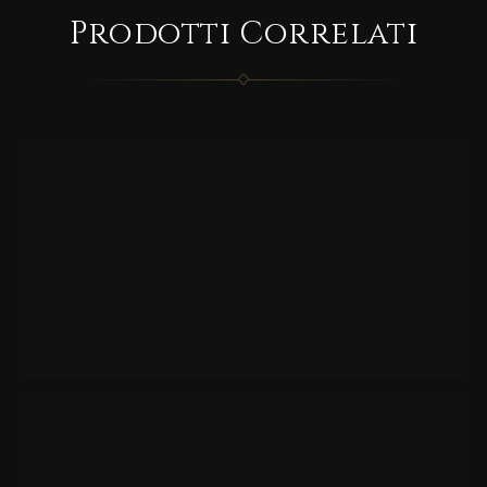
CORRELATO
Prodotti Correlati
TV/78
81
CORRELATO
CAN
NETE’