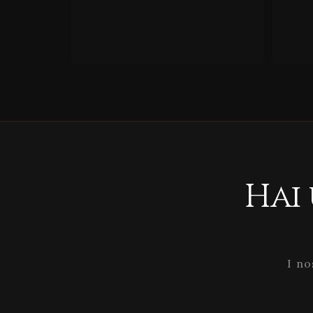
Hai
I no