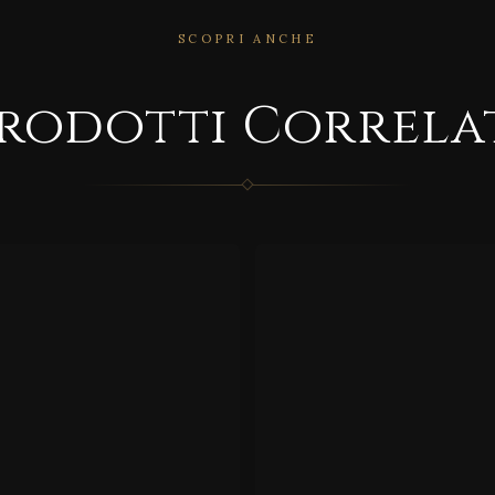
SCOPRI ANCHE
RRELATO
CORRELATO
rodotti Correla
D/2
MD/9
S
589