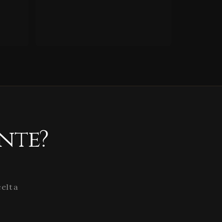
nte?
celta