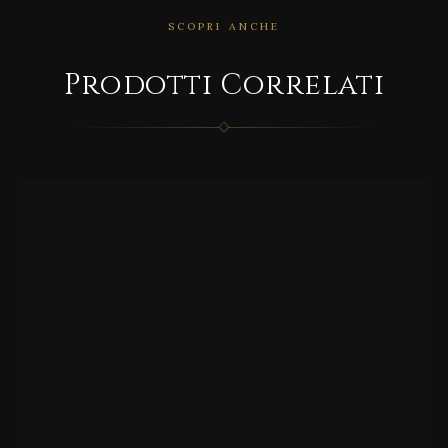
SCOPRI ANCHE
Prodotti Correlati
CORRELATO
HU!
CORRELATO
INFIN
ITY
LUX