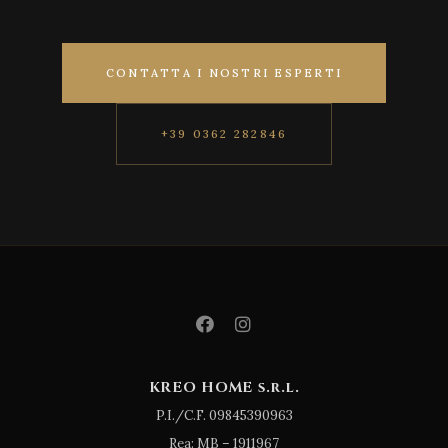
CONTATTA I NOSTRI ESPERTI
+39 0362 282846
KREO HOME s.r.l.
P.I./C.F. 09845390963
Rea: MB – 1911967