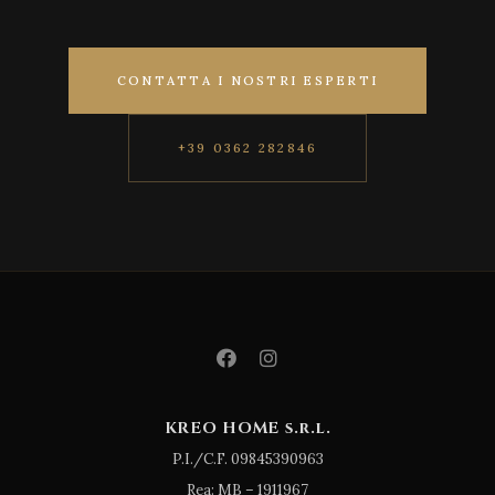
CONTATTA I NOSTRI ESPERTI
+39 0362 282846
KREO HOME s.r.l.
P.I./C.F. 09845390963
Rea: MB – 1911967