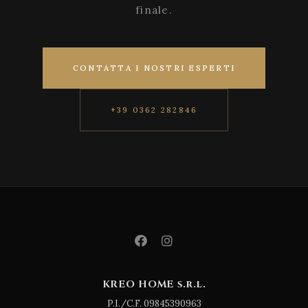
finale.
CONTATTA I NOSTRI ESPERTI
+39 0362 282846
KREO HOME s.r.l.
P.I./C.F. 09845390963