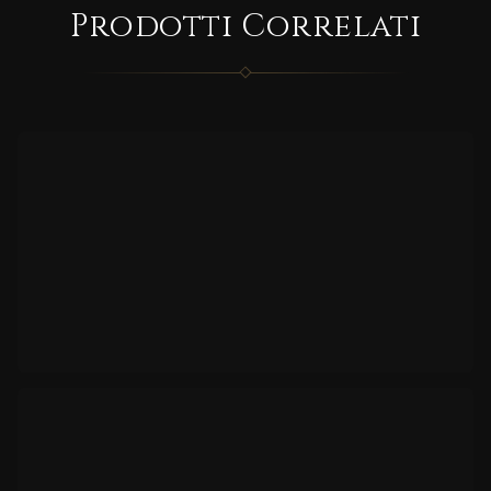
Prodotti Correlati
Blue
dot
CORRELATO
FUN
CORRELATO