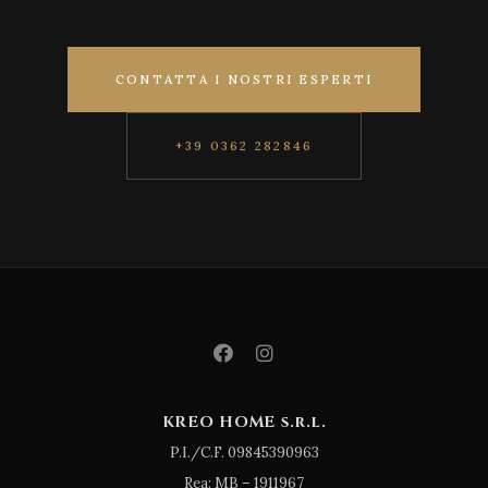
CONTATTA I NOSTRI ESPERTI
+39 0362 282846
KREO HOME s.r.l.
P.I./C.F. 09845390963
Rea: MB – 1911967