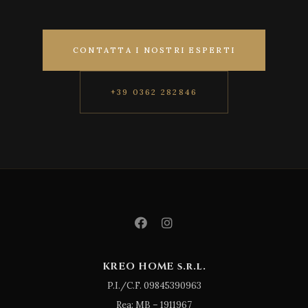
CONTATTA I NOSTRI ESPERTI
+39 0362 282846
KREO HOME s.r.l.
P.I./C.F. 09845390963
Rea: MB – 1911967