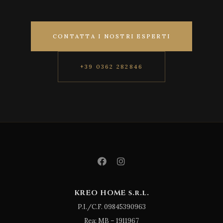
CONTATTA I NOSTRI ESPERTI
+39 0362 282846
KREO HOME s.r.l.
P.I./C.F. 09845390963
Rea: MB – 1911967