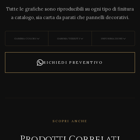
Tutte le grafiche sono riproducibili su ogni tipo di finitura
a catalogo, sia carta da parati che pannelli decorativi.
GAMMA COLORI
GAMMA TESSUTI
INFORMAZIONI
RICHIEDI PREVENTIVO
SCOPRI ANCHE
Prodotti Correlati