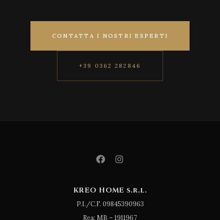
CONTATTA I NOSTRI ESPERTI
+39 0362 282846
KREO HOME s.r.l.
P.I./C.F. 09845390963
Rea: MB – 1911967