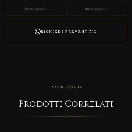
GAMMA COLORI
INFORMAZIONI
RICHIEDI PREVENTIVO
SCOPRI ANCHE
Prodotti Correlati
CORRELATO
Story