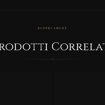
SCOPRI ANCHE
CORRELATO
rodotti Correla
RRELATO
Kent
tory
hie