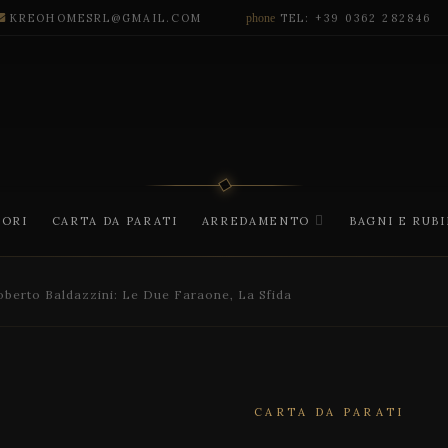
KREOHOMESRL@GMAIL.COM
phone
TEL: +39 0362 282846
CORI
CARTA DA PARATI
ARREDAMENTO
BAGNI E RUB
berto Baldazzini: Le Due Faraone, La Sfida
CARTA DA PARATI